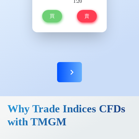
1:20
買
賣
Why Trade Indices CFDs
with TMGM