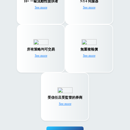
置的 NY4 伺服器確保
10+ 一級流動性提供者
NY4 伺服器
動性，確保您始終以
閃電般的執行速度。
See more
See more
最佳比率獲得填充。
無論您是黃牛、新聞
交易者還是 EA 交易者
深度的流動性和閃電
- TMGM 都為您提供
般的執行速度不會產
所有策略均可交易
無重複報價
發揮潛力的最佳環
生重複報價。
See more
See more
境。
TMGM is regulated by
the world‘s leading
financial regulator, the
受信任且受監管的券商
Australian Securities and
See more
Investment Commission
(ASIC).