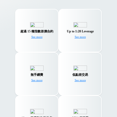
取得美國、歐盟、英
Trade CFDs on indices
國、澳洲和亞洲指
with leverage of up to
超過 15 種指數差價合約
Up to 1:20 Leverage
數。
1:20
See more
See more
我們專有的 TMGM 聚
交易無任何手續費的
合引擎可協助您始終
無手續費
低點差交易
差價合約。
獲得最佳點差。
See more
See more
受益於我們頂級流動
透過我們位於戰略位
性提供者池的深度流