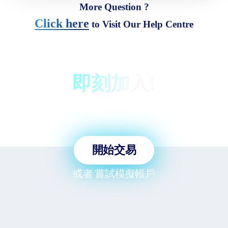
More Question ?
買價
賣價
賣
Click here
to Visit Our Help Centre
即刻加入!
僅需 3 分鐘即可交易全球市
場!!
開始交易
或者
嘗試模擬帳戶