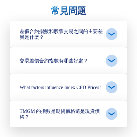
賣
常見問題
US30
買
買價
賣價
差價合約指數和股票交易之間的主要差
賣
異是什麼？
US500
買
買價
賣價
交易差價合約指數有哪些好處？
賣
HSCHKD
買
買價
賣價
What factors influence Index CFD Prices?
賣
HK50
買
TMGM 的指數是期貨價格還是現貨價
買價
賣價
格？
賣
JPN225
買