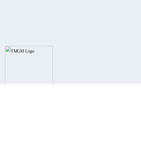
联系方式
电话
+61 2 8036 8388
传真
+61 2 8036 8388
邮箱
support@tmgm.com
网址
www.tmgm.com