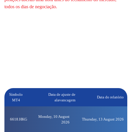
todos os dias de negociação.
Divulgação de notícias financeiras significativas.
Para divulgação de notícias financeiras significativas, será dado
aviso prévio antes do ajuste da alavancagem. A alavancagem para
ações dos EUA será reduzida para 1:5 para novas posições
abertas durante a próxima divulgação de lucros, começando 3 dias
úteis antes da data dos lucros, e retomará para 1:20 no próximo
dia de negociação após a divulgação de lucros. As ações afetadas
estão listadas abaixo:
Símbolo
Data de ajuste de
Data do relatório
MT4
alavancagem
Monday, 10 August
6618.HKG
Thursday, 13 August 2026
2026