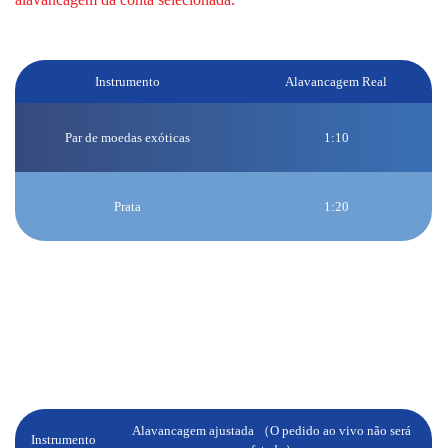
Quando a alavancagem da conta é 1:100:
Instrumento
Alavancagem Real
Par de moedas exóticas
1:10
Prata
1:20
Fim de semana e feriado:
Reduziremos a alavancagem para determinados produtos 1 hora
antes do fechamento do mercado nos finais de semana/feriados e,
após a reabertura do mercado, a alavancagem original será
restabelecida.
Alavancagem ajustada （O pedido ao vivo não será
Instrumento