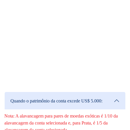
TMGM introduzirá uma alavancagem máxima de 1:1000.
Atualmente, isso estará disponível apenas sob as seguintes
condições.
Países: Todos os países sob a regulamentação da VFSC
Servidor: MT4 Live 2 - Live 12 e servidores MT5
Tipos de conta: Todos os tipos
No entanto, tendo em conta a gestão de risco, serão feitos ajustes
às contas Edge/Classic de elevada alavancagem com base nas
seguintes circunstâncias:
Quando o patrimônio da conta excede US$ 5.000:
Nota: A alavancagem para pares de moedas exóticas é 1/10 da
alavancagem da conta selecionada e, para Prata, é 1/5 da
alavancagem da conta selecionada.