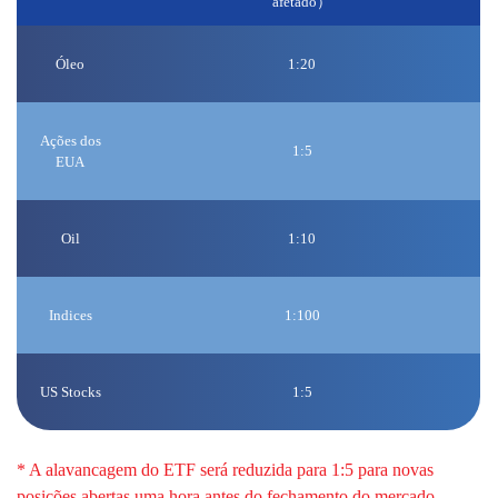
afetado）
Óleo
1:20
Ações dos
1:5
EUA
Oil
1:10
Indices
1:100
US Stocks
1:5
* A alavancagem do ETF será reduzida para 1:5 para novas
posições abertas uma hora antes do fechamento do mercado,